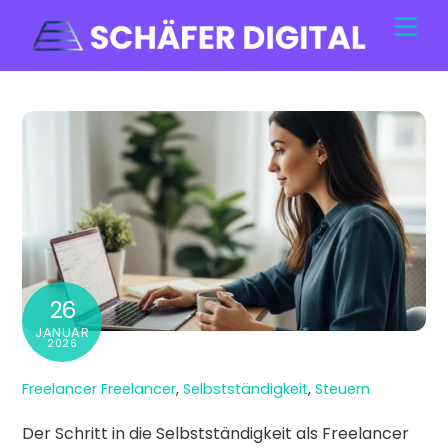
Skip
Men
to
content
26
JANUAR
2026
Freelancer
Freelancer
,
Selbstständigkeit
,
Steuern
Der Schritt in die Selbstständigkeit als Freelancer