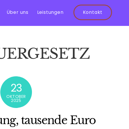
Über uns
Leistungen
Kontakt
UERGESETZ
23
OKTOBER
2025
ung, tausende Euro