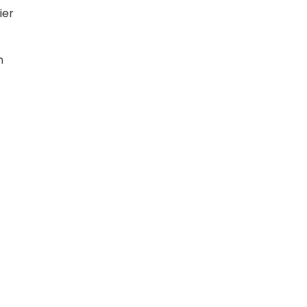
ier
m