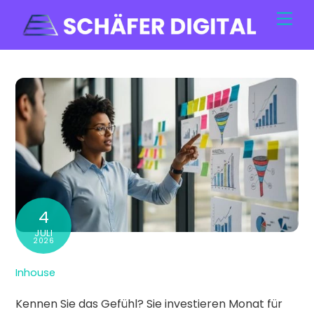
Skip
Men
to
content
4
JULI
2026
Inhouse
Kennen Sie das Gefühl? Sie investieren Monat für