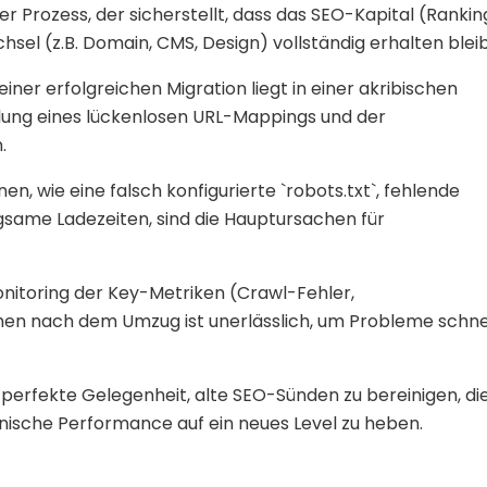
er Prozess, der sicherstellt, dass das SEO-Kapital (Rankin
sel (z.B. Domain, CMS, Design) vollständig erhalten bleib
einer erfolgreichen Migration liegt in einer akribischen
llung eines lückenlosen URL-Mappings und der
.
n, wie eine falsch konfigurierte `robots.txt`, fehlende
same Ladezeiten, sind die Hauptursachen für
onitoring der Key-Metriken (Crawl-Fehler,
hen nach dem Umzug ist unerlässlich, um Probleme schne
e perfekte Gelegenheit, alte SEO-Sünden zu bereinigen, di
hnische Performance auf ein neues Level zu heben.