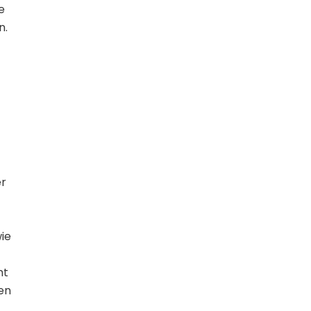
e
n.
er
ie
mt
hen