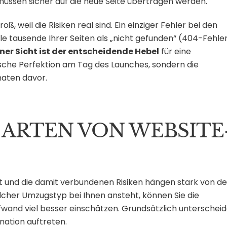
 müssen sicher auf die neue Seite übertragen werden.
ß, weil die Risiken real sind. Ein einziger Fehler bei den
e tausende Ihrer Seiten als „nicht gefunden“ (404-Fehle
ner Sicht ist der entscheidende Hebel
für eine
ische Perfektion am Tag des Launches, sondern die
naten davor.
 ARTEN VON WEBSITE
tät und die damit verbundenen Risiken hängen stark von de
lcher Umzugstyp bei Ihnen ansteht, können Sie die
and viel besser einschätzen. Grundsätzlich unterschei
ination auftreten.