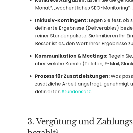
Konkrete Aufgaben:
Listen Sie die genaue
Monat“, „wöchentliches SEO-Monitoring“, 
Inklusiv-Kontingent:
Legen Sie fest, ob 
definierte Ergebnisse (Deliverables) bezieh
reiner Stundenpakete. Sie limitieren Ihr 
Besser ist es, den Wert Ihrer Ergebnisse zu 
Kommunikation & Meetings:
Regeln Sie,
über welche Kanäle (Telefon, E-Mail, Slac
Prozess für Zusatzleistungen:
Was passi
zusätzliche Arbeit angefragt, genehmigt 
definierten
Stundensatz
.
3. Vergütung und Zahlung
bezahlt?