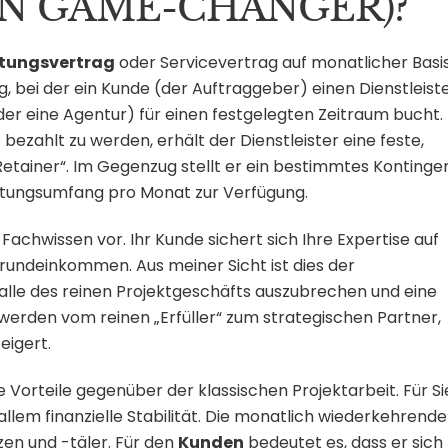
IN GAME-CHANGER)?
tungsvertrag
oder Servicevertrag auf monatlicher Basi
g, bei der ein Kunde (der Auftraggeber) einen Dienstleist
der eine Agentur) für einen festgelegten Zeitraum bucht.
bezahlt zu werden, erhält der Dienstleister eine feste,
tainer“. Im Gegenzug stellt er ein bestimmtes Kontinge
istungsumfang pro Monat zur Verfügung.
 Fachwissen vor. Ihr Kunde sichert sich Ihre Expertise auf
 Grundeinkommen. Aus meiner Sicht ist dies der
alle des reinen Projektgeschäfts auszubrechen und eine
werden vom reinen „Erfüller“ zum strategischen Partner,
eigert.
Vorteile gegenüber der klassischen Projektarbeit. Für Si
llem finanzielle Stabilität. Die monatlich wiederkehrend
en und -täler. Für den
Kunden
bedeutet es, dass er sich