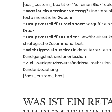
[ads_custom_box title=“Auf einen Blick“ c
*
Was ist ein Retainer Vertrag?
Eine Verein
feste monatliche Gebühr.
*
Hauptvorteil für Freelancer:
Sorgt für ein
Druck.
*
Hauptvorteil für Kunden:
Gewährleistet ko
strategische Zusammenarbeit.
*
Wichtigste Klauseln:
Ein detaillierter Lei
Kündigungsfrist sind unerlässlich.
*
Ziel:
Weniger Missverständnisse, mehr Planun
Kundenbeziehung.
[/ads_custom_box]
WAS IST EIN RET