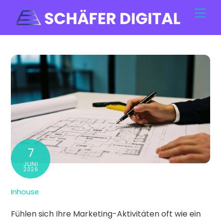
Skip
Men
to
content
7
JUNI
2026
Inhouse
Fühlen sich Ihre Marketing-Aktivitäten oft wie ein