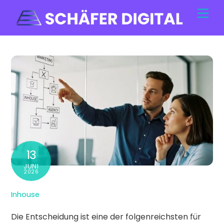
Skip
Men
to
content
13
JUNI
2026
Inhouse
Die Entscheidung ist eine der folgenreichsten für