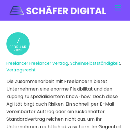
Skip
Men
to
content
7
FEBRUAR
2026
Freelancer
Freelancer Vertrag
,
Scheinselbstständigkeit
,
Vertragsrecht
Die Zusammenarbeit mit Freelancern bietet
Unternehmen eine enorme Flexibilität und den
Zugang zu spezialisiertem Know-how. Doch diese
Agilität birgt auch Risiken. Ein schnell per E-Mail
vereinbarter Auftrag oder ein lückenhafter
Standardvertrag reichen nicht aus, um Ihr
Unternehmen rechtlich abzusichern. Im Gegenteil: